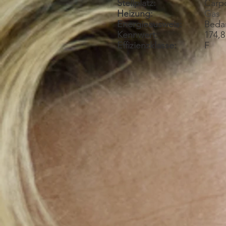
Stellplatz:
Carp
Heizung:
Gas
Energieausweis
:
Beda
Kennwert:
174,8
Effizienzklasse:
F