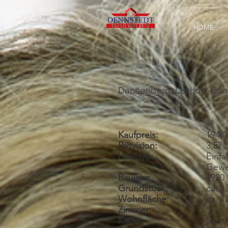
HOME
Dannenberg, Lüchow-Da
Kaufpreis:
194.0
Provision:
3,57
Haustyp:
Einfa
Gewe
Baujahr:
1920
Grundstück:
ca. 1
Wohnfläche:
ca. 1
Zimmer:
5
Keller:
Soute