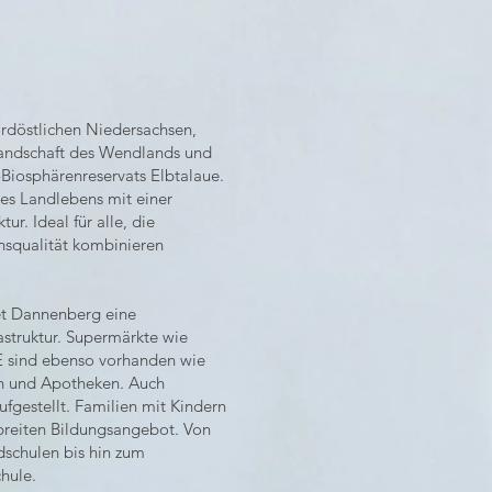
ordöstlichen Niedersachsen,
 Landschaft des Wendlands und
iosphärenreservats Elbtalaue.
des Landlebens mit einer
r. Ideal für alle, die
squalität kombinieren
tet Dannenberg eine
struktur. Supermärkte wie
 sind ebenso vorhanden wie
en und Apotheken. Auch
aufgestellt. Familien mit Kindern
breiten Bildungsangebot. Von
dschulen bis hin zum
hule.