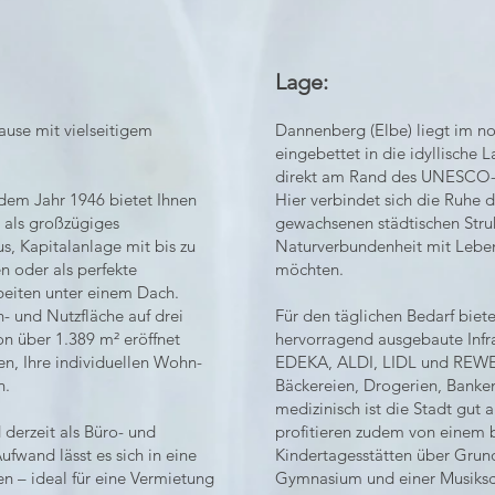
Lage:
use mit vielseitigem
Dannenberg (Elbe) liegt im n
eingebettet in die idyllische
direkt am Rand des UNESCO-B
dem Jahr 1946 bietet Ihnen
Hier verbindet sich die Ruhe 
 als großzügiges
gewachsenen städtischen Struktu
s, Kapitalanlage mit bis zu
Naturverbundenheit mit Leben
 oder als perfekte
möchten.
eiten unter einem Dach.
 und Nutzfläche auf drei
Für den täglichen Bedarf bie
n über 1.389 m² eröffnet
hervorragend ausgebaute Infra
en, Ihre individuellen Wohn-
EDEKA, ALDI, LIDL und REWE
n.
Bäckereien, Drogerien, Bank
medizinisch ist die Stadt gut 
 derzeit als Büro- und
profitieren zudem von einem 
ufwand lässt es sich in eine
Kindertagesstätten über Grun
 – ideal für eine Vermietung
Gymnasium und einer Musiksc