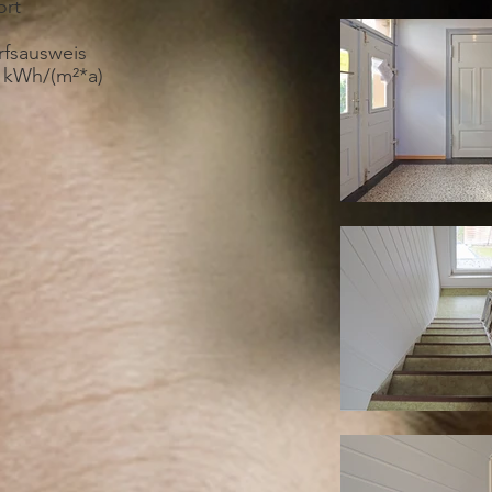
ort
rfsausweis
 kWh/(m²*a)