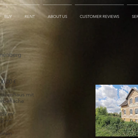
BUY
RENT
ABOUT US
CUSTOMER REVIEWS
SE
nnenberg
00,00 €
 %
milienhaus mit
rbefläche
389 m²
22 m²
rrain