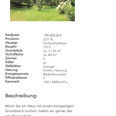
Kaufpreis:
199.000,00 €
Provision:
3,57 %
Haustyp:
Einfamilienhaus
Baujahr:
1973
Grundstück:
ca. 3.125 m²
Wohnfläche:
ca. 60 m²
Zimmer:
2
Keller:
ja
Stellplätze:
Garage
Heizung:
Elektro-Heizung
Energieausweis:
Bedarfsausweis
Effizienzklasse:
F
Kennwert:
169,1 kWh/m²*a
Beschreibung:
Wenn Sie ein Haus mit einem einzigartigen
Grundstück suchen, haben wir genau das
was Sie suchen!