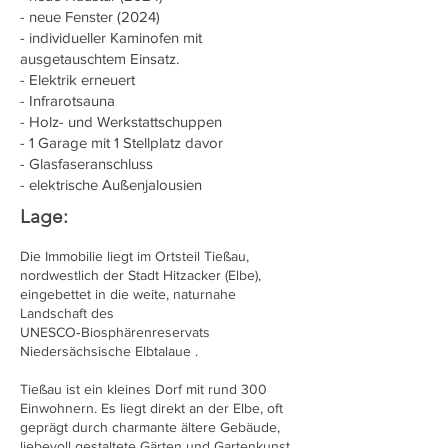
- neue Fenster (2024)
- individueller Kaminofen mit
ausgetauschtem Einsatz.
- Elektrik erneuert
- Infrarotsauna
- Holz- und Werkstattschuppen
- 1 Garage mit 1 Stellplatz davor
- Glasfaseranschluss
- elektrische Außenjalousien
Lage:
Die Immobilie liegt im Ortsteil Tießau,
nordwestlich der Stadt Hitzacker (Elbe),
eingebettet in die weite, naturnahe
Landschaft des
UNESCO‑Biosphärenreservats
Niedersächsische Elbtalaue .
Tießau ist ein kleines Dorf mit rund 300
Einwohnern. Es liegt direkt an der Elbe, oft
geprägt durch charmante ältere Gebäude,
liebevoll gestaltete Gärten und Gartenkunst,