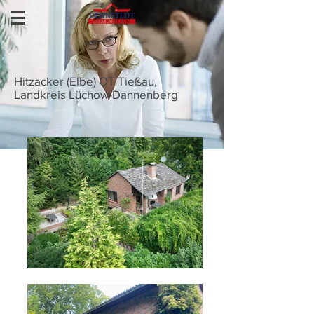
Hitzacker (Elbe) OT Tießau,
Landkreis Lüchow-Dannenberg