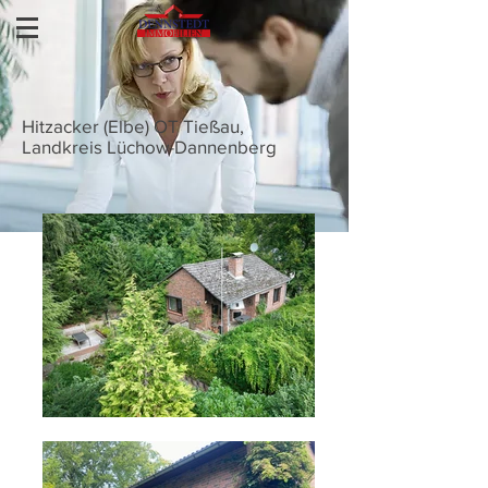
Hitzacker (Elbe) OT Tießau,
Landkreis Lüchow-Dannenberg