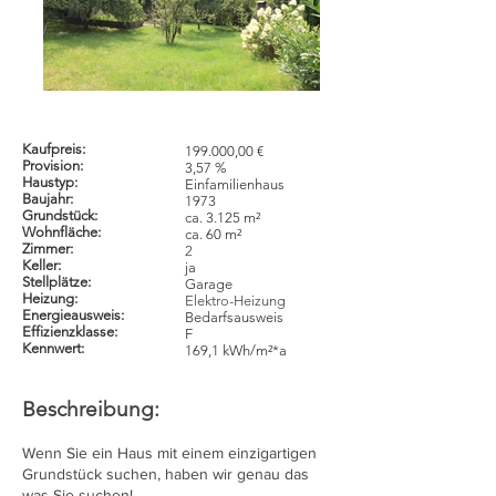
Kaufpreis:
199.000,00 €
Provision:
3,57 %
Haustyp:
Einfamilienhaus
Baujahr:
1973
Grundstück:
ca. 3.125 m²
Wohnfläche:
ca. 60 m²
Zimmer:
2
Keller:
ja
Stellplätze:
Garage
Heizung:
Elektro-Heizung
Energieausweis:
Bedarfsausweis
Effizienzklasse:
F
Kennwert:
169,1 kWh/m²*a
Beschreibung:
Wenn Sie ein Haus mit einem einzigartigen
Grundstück suchen, haben wir genau das
was Sie suchen!