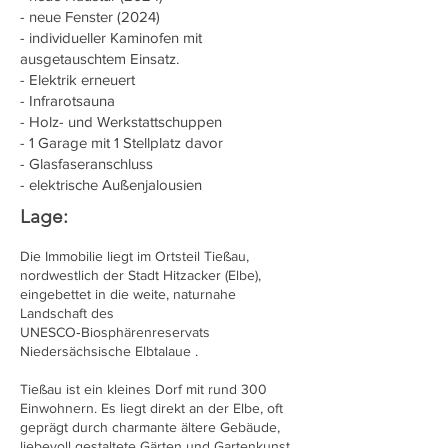
- neue Fenster (2024)
- individueller Kaminofen mit
ausgetauschtem Einsatz.
- Elektrik erneuert
- Infrarotsauna
- Holz- und Werkstattschuppen
- 1 Garage mit 1 Stellplatz davor
- Glasfaseranschluss
- elektrische Außenjalousien
Lage:
Die Immobilie liegt im Ortsteil Tießau,
nordwestlich der Stadt Hitzacker (Elbe),
eingebettet in die weite, naturnahe
Landschaft des
UNESCO‑Biosphärenreservats
Niedersächsische Elbtalaue .
Tießau ist ein kleines Dorf mit rund 300
Einwohnern. Es liegt direkt an der Elbe, oft
geprägt durch charmante ältere Gebäude,
liebevoll gestaltete Gärten und Gartenkunst,