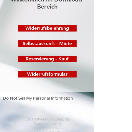
Bereich
Widerrufsbelehrung
Selbstauskunft - Miete
Reservierung - Kauf
Widerrufsformular
Do Not Sell My Personal Information
LÜCHOW-DANNENBERG
Bauernstraße 1a
29473 Göhrde