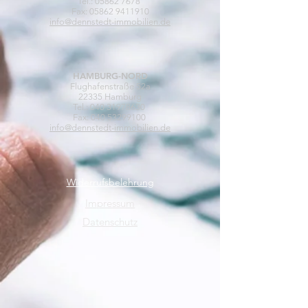
Tel.:
05862 7678
Fax: 05862 9411910
info@dennstedt-immobilien.de
HAMBURG-NORD
Flughafenstraße 52a
22335 Hamburg
Tel.:
040 31978630
Fax: 040 53299100
info@dennstedt-immobilien.de
Widerrufsbelehrung
Impressum
Datenschutz