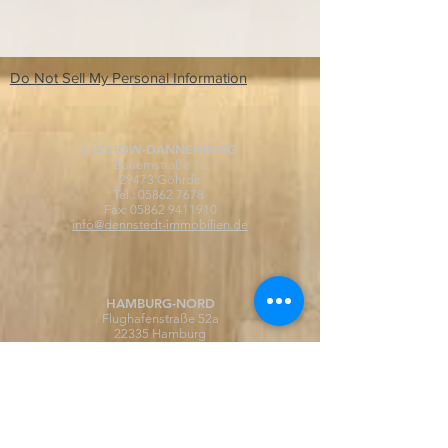
Do Not Sell My Personal Information
LÜCHOW-DANNENBERG
Bauernstraße 1a
29473 Göhrde
Tel.:
05862 7678
Fax: 05862 9411910
info@dennstedt-immobilien.de
HAMBURG-NORD
Flughafenstraße 52a
22335 Hamburg
Tel.:
040 31978630
Fax: 040 53299100
info@dennstedt-immobilien.de