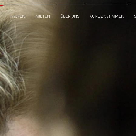
KAUFEN
MIETEN
ÜBER UNS
KUNDENSTIMMEN