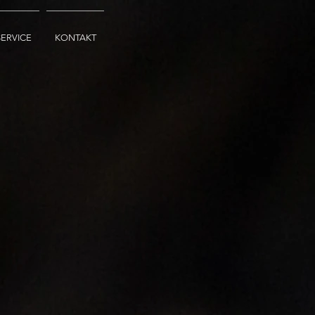
SERVICE
KONTAKT